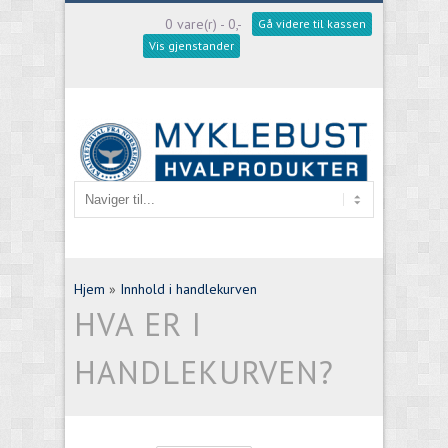
0 vare(r) - 0,-
Gå videre til kassen
Vis gjenstander
Hjem
»
Innhold i handlekurven
HVA ER I
HANDLEKURVEN?