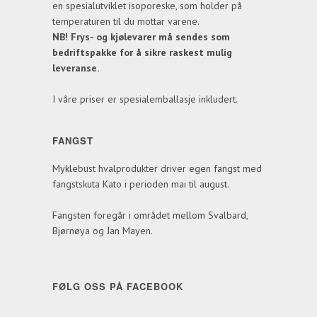
en spesialutviklet isoporeske, som holder på
temperaturen til du mottar varene.
NB! Frys- og kjølevarer må sendes som
bedriftspakke for å sikre raskest mulig
leveranse.
I våre priser er spesialemballasje inkludert.
FANGST
Myklebust hvalprodukter driver egen fangst med
fangstskuta Kato i perioden mai til august.
Fangsten foregår i området mellom Svalbard,
Bjørnøya og Jan Mayen.
FØLG OSS PÅ FACEBOOK